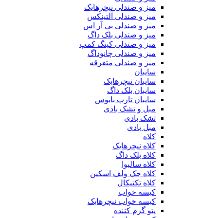
میز و صندلی نیچرهایک
میز و صندلی آلتینکس
میز و صندلی بی آر اس
میز و صندلی بلک داگ
میز و صندلی کینگ کمپ
میز و صندلی چانوداگ
میز و صندلی متفرقه
سایبان
سایبان نیچرهایک
سایبان بلک داگ
سایبان تارپ بابوس
مبل و تشک بادی
تشک بادی
مبل بادی
کلاه
کلاه نیچرهایک
کلاه بلک داگ
کلاه سالیوا
کلاه جک‌ ولف‌ اسکین
کلاه تکتیکال
کیسه خواب
کیسه خواب نیچرهایک
پتو گرم کننده