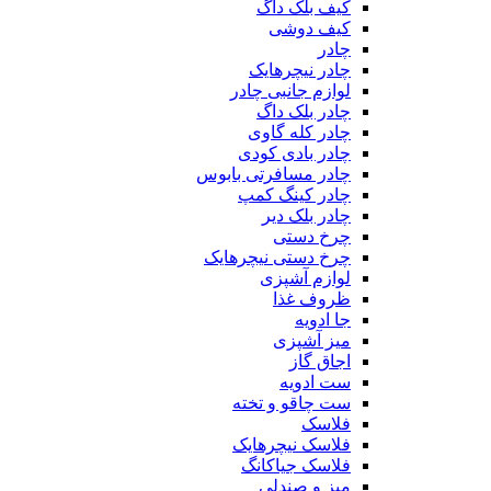
کیف بلک داگ
کیف دوشی
چادر
چادر نیچرهایک
لوازم جانبی چادر
چادر بلک داگ
چادر کله گاوی
چادر بادی کودی
چادر مسافرتی بابوس
چادر کینگ کمپ
چادر بلک دیر
چرخ دستی
چرخ دستی نیچرهایک
لوازم آشپزی
ظروف غذا
جا ادویه
میز آشپزی
اجاق گاز
ست ادویه
ست چاقو و تخته
فلاسک
فلاسک نیچرهایک
فلاسک جیاکانگ
میز و صندلی