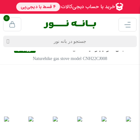
0
اجاق گاز نیچرهایک مدل CNH22CJ008
اورجینال
Naturehike gas stove model CNH22CJ008