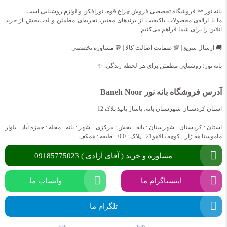
بانه نور 🔦 فروشگاه تخصصی فروش چراغ قوه، نورافکن و لوازم روشنایی است.
ما با ارائه‌ی محصولات باکیفیت از برندهای معتبر، تجربه‌ای مطمئن و لذت‌بخش از خرید
آنلاین را برای شما فراهم می‌کنیم.
🚚 ارسال سریع | 💯 ضمانت اصالت کالا | 💬 مشاوره تخصصی
بانه نور؛ روشنایی مطمئن برای هر لحظه زندگی. ✨
آدرس فروشگاه بانه نور Baneh Noor
استان کردستان شهرستان بانه، پاساژ پانیذ پلاک 12
استان : کردستان - شهرستان : بانه - بخش : مرکزی - شهر : بانه - محله : حمزه آباد - بلوار
ماموستا هه ژار - کوچه دالاهو21 - پلاک : 0.0 - طبقه : همکف
مشاوره و خرید ( آقای آزادی ) 09185775023
اینستاگرام ما
واتساپ ما
تلگرام ما