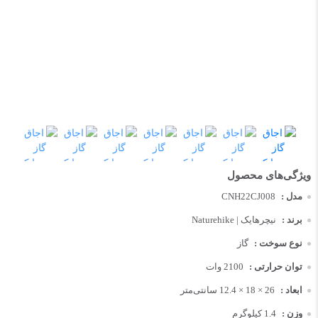
مدل :
CNH22CJ008
برند :
نیچرهایک | Naturehike
نوع سوخت :
گاز
توان حرارتی :
2100 وات
ابعاد :
26 × 18 × 12.4 سانتی‌متر
وزن :
1.4 کیلوگرم