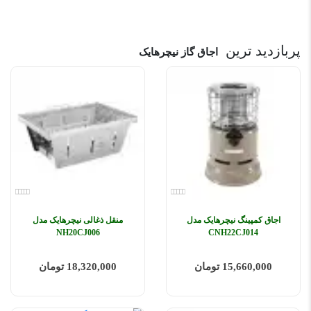
پربازدید ترین
اجاق گاز نیچرهایک
اجاق کمپینگ نیچرهایک مدل
منقل ذغالی نیچرهایک مدل
NH20CJ006
CNH22CJ014
15,660,000 تومان
18,320,000 تومان