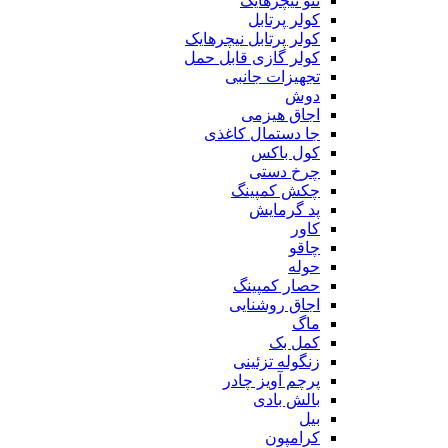
ننو نیچرهایک
کولر پرتابل
کولر پرتابل نیچرهایک
کولر گازی قابل حمل
تجهیزات جانبی
دوش
اجاق هیزمی
جا دستمال کاغذی
کول باکس
چرخ دستی
چکش کمپینگ
پد گرمایش
کاور
چاقو
حوله
حصار کمپینگ
اجاق روشنایی
ماگ
کمل بک
زنگوله تزئینی
پرچم آویز چادر
بالش بادی
بیل
کرامپون