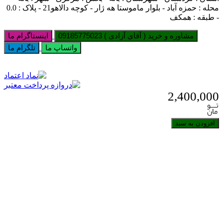
محله : حمزه آباد - بلوار ماموستا هه ژار - کوچه دالاهو21 - پلاک : 0.0
- طبقه : همکف
مشاوره و خرید ( آقای آزادی ) 09185775023
اینستاگرام ما
واتساپ ما
تلگرام ما
2,400,000
افزودن به سبد