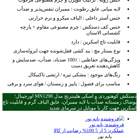
لایه میانی عایق رطوبت :
ممبران تنفس‌پذیر و ضدآب
جنس آستر داخلی :
الیاف میکرو و نرم حرارتی
جنس کف دستکش :
چرم مصنوعی مقاوم + پارچه
کشسانی الاستان
قابلیت تاچ اسکرین :
دارد
نوع بستار مچ :
بند کشی قفل‌شونده جهت ایزوله‌سازی
ویژگی‌های حفاظتی :
100٪ ضدباد، ضدآب، ضدسایش و
کاهش‌دهنده تعریق دست
رنگ‌های موجود :
مشکی تیره / ارتشی تاکتیکال
مناسب برای فصول :
پاییز و زمستان / هوای سرد و برفی
دستکش کوهنوردی و اسکی هلینترنج مدل MN1298 اورجینال؛
پوشاک زمستانه ضدآب با لایه ممبران، عایق الیاف گرم و قابلیت تاچ
اسکرین جهت کار با موبایل در سرمای شدید
فروشنده:
بانه نور
عملکرد: 5 از 5
100% رضایت از کالا
بانه نور