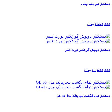
دستکش نیم پنجه اوکلی
660,000 تومان
دستکش دوپوش گورتکس نورث فیس
1,400,000 تومان
دستکش تمام انگشت نیچرهایک مدل GL-05