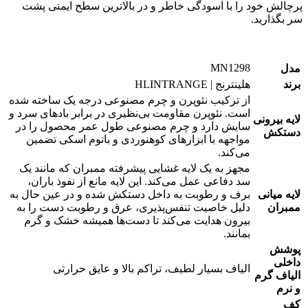
پرچالش خود را با آسودگی خاطر و در بالاترین سطح ایمنی پشت
سر بگذارید.
MN1298
مدل
برند
هلینترنج | HLINTRANGE
از ترکیب نئوپرن و چرم مصنوعی درجه یک ساخته شده
است. نئوپرن مقاومت بی‌نظیری در برابر بادهای سرد و
لایه بیرونی
سایش دارد و چرم مصنوعی طول عمر محصول را در
دستکش
مواجهه با ابزارهای کوهنوردی و باتوم اسکی تضمین
می‌کند.
مجهز به یک لایه غشایی پیشرفته ممبران که مانند یک
سد دفاعی عمل می‌کند. این لایه مانع از نفوذ باران،
لایه میانی
برف و رطوبت به داخل دستکش شده و در عین حال به
ممبران
دلیل خاصیت تنفس‌پذیری، عرق و رطوبت دست را به
بیرون هدایت می‌کند تا دست‌ها همیشه خشک و گرم
بمانند.
پوشش
داخلی
الیاف بسیار لطیف، تراکم بالا و عایق حرارتی
الیاف گرم
و نرم
کف