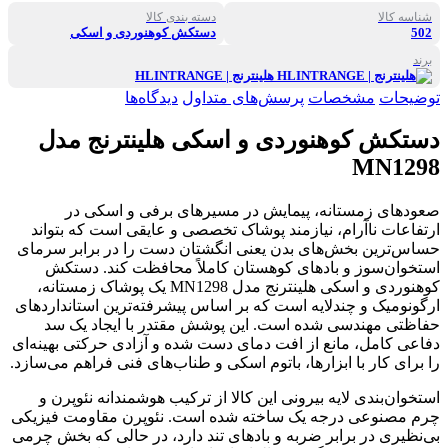
شناسه کالا
دسته بندی کالا
502
دستکش کوهنوردی و اسکی
برند
هلینترنج | HLINTRANGE
توضیحات
مشخصات
پرسش‌های متداول
دیدگاه‌ها
دستکش کوهنوردی و اسکی هلینترنج مدل
MN1298
صعودهای زمستانه، پیمایش در مسیرهای برفی و اسکی در
ارتفاعات ناآرام، نیازمند پوشاک تخصصی و عایقی است که بتواند
حساس‌ترین بخش‌های بدن یعنی انگشتان دست را در برابر سرمای
استخوان‌سوز و بادهای کوهستان کاملاً محافظت کند. دستکش
کوهنوردی و اسکی هلینترنج مدل MN1298 یک پوشاک زمستانه،
ارگونومیک و چندلایه است که بر اساس پیشرفته‌ترین استانداردهای
حفاظتی مهندسی شده است. این پوشش مقتدر با ایجاد یک سد
دفاعی کامل، مانع از افت دمای دست شده و آزادی حرکتی بهینه‌ای
را برای کار با ابزارها، باتوم اسکی و طناب‌های فنی فراهم می‌سازد.
استخوان‌بندی لایه بیرونی این کالا از ترکیب هوشمندانه نئوپرن و
چرم مصنوعی درجه یک ساخته شده است. نئوپرن مقاومت فیزیکی
بی‌نظیری در برابر ضربه و بادهای تند دارد، در حالی که بخش چرمی