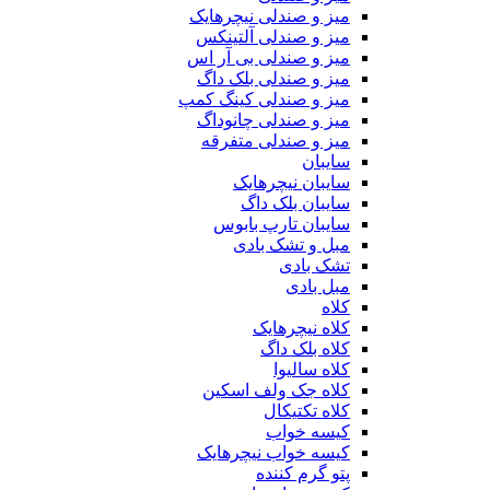
میز و صندلی نیچرهایک
میز و صندلی آلتینکس
میز و صندلی بی آر اس
میز و صندلی بلک داگ
میز و صندلی کینگ کمپ
میز و صندلی چانوداگ
میز و صندلی متفرقه
سایبان
سایبان نیچرهایک
سایبان بلک داگ
سایبان تارپ بابوس
مبل و تشک بادی
تشک بادی
مبل بادی
کلاه
کلاه نیچرهایک
کلاه بلک داگ
کلاه سالیوا
کلاه جک‌ ولف‌ اسکین
کلاه تکتیکال
کیسه خواب
کیسه خواب نیچرهایک
پتو گرم کننده