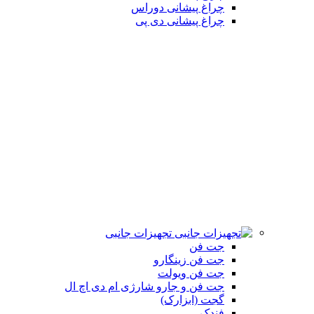
چراغ پیشانی دوراس
چراغ پیشانی دی پی
تجهیزات جانبی
جت فن
جت فن زینگارو
جت فن ویولت
جت فن و جارو شارژی ام دی اچ ال
گجت (ابزارک)
فندک