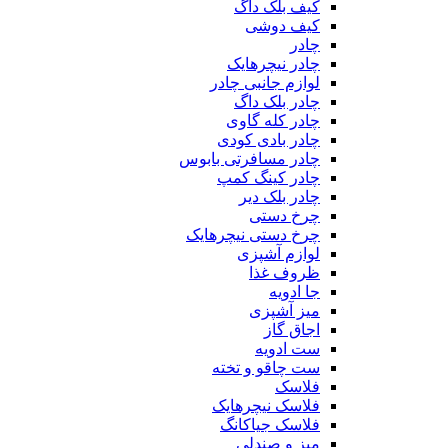
کیف بلک داگ
کیف دوشی
چادر
چادر نیچرهایک
لوازم جانبی چادر
چادر بلک داگ
چادر کله گاوی
چادر بادی کودی
چادر مسافرتی بابوس
چادر کینگ کمپ
چادر بلک دیر
چرخ دستی
چرخ دستی نیچرهایک
لوازم آشپزی
ظروف غذا
جا ادویه
میز آشپزی
اجاق گاز
ست ادویه
ست چاقو و تخته
فلاسک
فلاسک نیچرهایک
فلاسک جیاکانگ
میز و صندلی