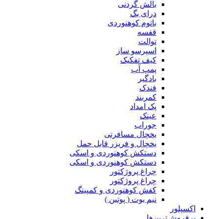
بالش گردنی
درای بگ
باتوم کوهنوردی
قفسه
توالت
اسپرسو ساز
کیف تفکیک
پمپ آب
بادگیر
فندک
کمربند
پک امداد
عینک
جوراب
یخچال مسافرتی
یخچال و فریزر قابل حمل
دستکش کوهنوردی و اسکی
دستکش کوهنوردی و اسکی
چراغ پروژکتور
چراغ پروژکتور
کفش کوهنوردی و کمپینگ
نیم بوت ( پوتین )
اکسپلور
پرفروش‌ترین‌ها