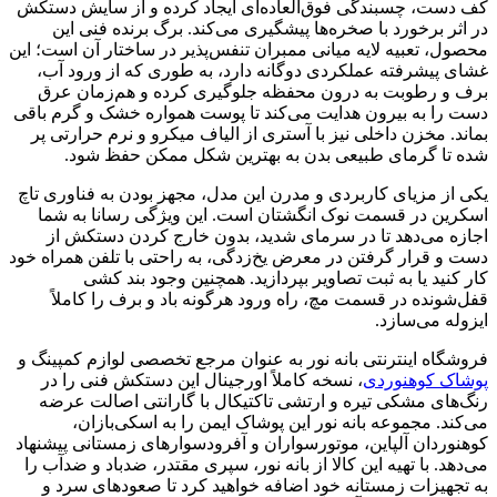
کف دست، چسبندگی فوق‌العاده‌ای ایجاد کرده و از سایش دستکش
در اثر برخورد با صخره‌ها پیشگیری می‌کند. برگ برنده فنی این
محصول، تعبیه لایه میانی ممبران تنفس‌پذیر در ساختار آن است؛ این
غشای پیشرفته عملکردی دوگانه دارد، به طوری که از ورود آب،
برف و رطوبت به درون محفظه جلوگیری کرده و هم‌زمان عرق
دست را به بیرون هدایت می‌کند تا پوست همواره خشک و گرم باقی
بماند. مخزن داخلی نیز با آستری از الیاف میکرو و نرم حرارتی پر
شده تا گرمای طبیعی بدن به بهترین شکل ممکن حفظ شود.
یکی از مزیای کاربردی و مدرن این مدل، مجهز بودن به فناوری تاچ
اسکرین در قسمت نوک انگشتان است. این ویژگی رسانا به شما
اجازه می‌دهد تا در سرمای شدید، بدون خارج کردن دستکش از
دست و قرار گرفتن در معرض یخ‌زدگی، به راحتی با تلفن همراه خود
کار کنید یا به ثبت تصاویر بپردازید. همچنین وجود بند کشی
قفل‌شونده در قسمت مچ، راه ورود هرگونه باد و برف را کاملاً
ایزوله می‌سازد.
فروشگاه اینترنتی بانه نور به عنوان مرجع تخصصی لوازم کمپینگ و
پوشاک کوهنوردی
، نسخه کاملاً اورجینال این دستکش فنی را در
رنگ‌های مشکی تیره و ارتشی تاکتیکال با گارانتی اصالت عرضه
می‌کند. مجموعه بانه نور این پوشاک ایمن را به اسکی‌بازان،
کوهنوردان آلپاین، موتور‌سواران و آفرودسوارهای زمستانی پیشنهاد
می‌دهد. با تهیه این کالا از بانه نور، سپری مقتدر، ضدباد و ضدآب را
به تجهیزات زمستانه خود اضافه خواهید کرد تا صعودهای سرد و