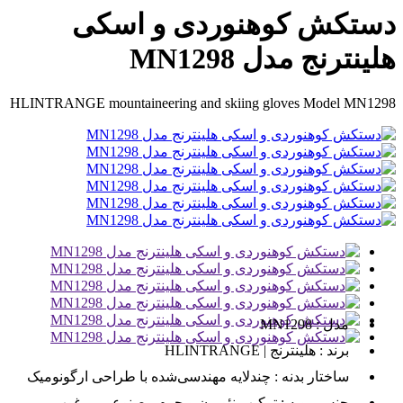
دستکش کوهنوردی و اسکی
هلینترنج مدل MN1298
HLINTRANGE mountaineering and skiing gloves Model MN1298
مدل :
MN1298
برند :
هلینترنج | HLINTRANGE
ساختار بدنه :
چندلایه مهندسی‌شده با طراحی ارگونومیک
جنس رویه :
ترکیب نئوپرن و چرم مصنوعی مرغوب