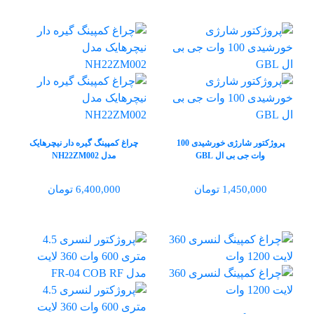
پروژکتور شارژی خورشیدی 100
چراغ کمپینگ گیره‌ دار نیچرهایک
وات جی بی ال GBL
مدل NH22ZM002
1,450,000 تومان
6,400,000 تومان