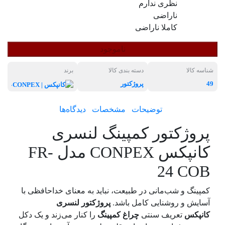
نظری ندارم
ناراضی
کاملا ناراضی
ناموجود
شناسه کالا
دسته بندی کالا
برند
49
پروژکتور
کانپکس |
توضیحات
مشخصات
دیدگاه‌ها
پروژکتور کمپینگ لنسری
کانپکس CONPEX مدل FR-
24 COB
کمپینگ و شب‌مانی در طبیعت، نباید به معنای خداحافظی با
آسایش و روشنایی کامل باشد.
پروژکتور لنسری
کانپکس
تعریف سنتی
چراغ کمپینگ
را کنار می‌زند و یک دکل