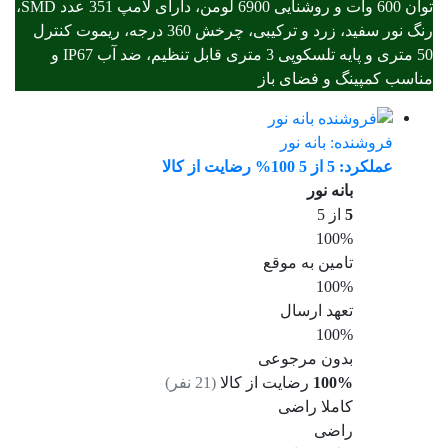
توان 600 وات و روشنایی 6900 لومن، دارای لامپ 351 عدد SMD،
رنگ نور سفید، زرد و ترکیبی، چرخش 360 درجه، ریموت کنترل
50 متری و پایه تلسکوپی 3 متری قابل تنظیم، ضد آب IP67 و
مناسب کمپینگ و فضای باز
فروشنده:
بانه نور
عملکرد: 5 از 5
100% رضایت از کالا
بانه نور
5
از 5
100%
تامین به موقع
100%
تعهد ارسال
100%
بدون مرجوعی
100%
رضایت از کالا
(
21
نفر)
کاملا راضی
راضی