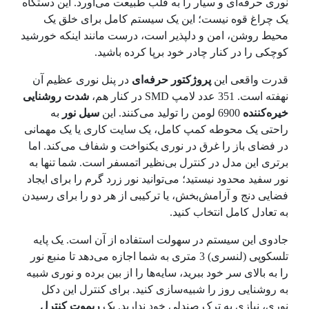
نوری حرفه‌ای و سیار را به قلب طبیعت می‌آورد. این دستگاه
یک چراغ قوه نیست؛ این یک سیستم کامل برای خلق یک
محیط روشن، امن و دلپذیر است، درست مانند اینکه خورشید
کوچکی را در کنار چادر خود برپا کرده باشید.
قدرت واقعی این
پروژکتور حرفه‌ای
در پنل نوری عظیم آن
نهفته است. 351 عدد لامپ SMD در کنار هم،
شدت روشنایی
خیره‌کننده
6900 لومن را تولید می‌کنند. این
سیل نور
به
راحتی یک محوطه کمپ کامل، یک سایت کاری یا یک مهمانی
در فضای باز را غرق در نوری یکنواخت و شفاف می‌کند. اما
برتری این مدل در کنترل بی‌نظیر اتمسفر است. شما تنها به
نور سفید محدود نیستید؛ می‌توانید نور زرد گرم را برای ایجاد
فضایی دنج و آرامش‌بخش، یا ترکیبی از هر دو را برای رسیدن
به تعادل کامل انتخاب کنید.
جادوی این سیستم در سهولت استفاده از آن است. یک پایه
تلسکوپی (لنسری) 3 متری به شما اجازه می‌دهد تا منبع نور
را به بالای سر خود ببرید، سایه‌ها را از بین برده و نوری شبیه
به روشنایی روز را شبیه‌سازی کنید. برای کنترل این دکل
نوری، نیازی به ترک صندلی خود ندارید. یک
ریموت کنترل