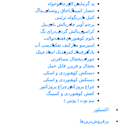
پد گرمایش
کاور
چاقو
حوله
حصار کمپینگ
اجاق روشنایی
ماگ
کمل بک
زنگوله تزئینی
پرچم آویز چادر
بالش بادی
بیل
کرامپون
بالش گردنی
درای بگ
باتوم کوهنوردی
قفسه
توالت
اسپرسو ساز
کیف تفکیک
پمپ آب
بادگیر
فندک
کمربند
پک امداد
عینک
جوراب
یخچال مسافرتی
یخچال و فریزر قابل حمل
دستکش کوهنوردی و اسکی
دستکش کوهنوردی و اسکی
چراغ پروژکتور
چراغ پروژکتور
کفش کوهنوردی و کمپینگ
نیم بوت ( پوتین )
اکسپلور
پرفروش‌ترین‌ها