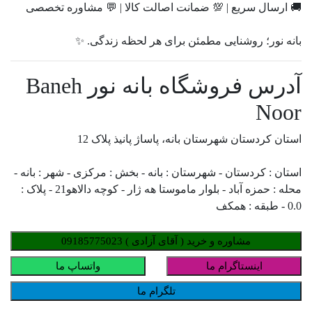
🚚 ارسال سریع | 💯 ضمانت اصالت کالا | 💬 مشاوره تخصصی
بانه نور؛ روشنایی مطمئن برای هر لحظه زندگی. ✨
آدرس فروشگاه بانه نور Baneh
Noor
استان کردستان شهرستان بانه، پاساژ پانیذ پلاک 12
استان : کردستان - شهرستان : بانه - بخش : مرکزی - شهر : بانه -
محله : حمزه آباد - بلوار ماموستا هه ژار - کوچه دالاهو21 - پلاک :
0.0 - طبقه : همکف
مشاوره و خرید ( آقای آزادی ) 09185775023
اینستاگرام ما
واتساپ ما
تلگرام ما