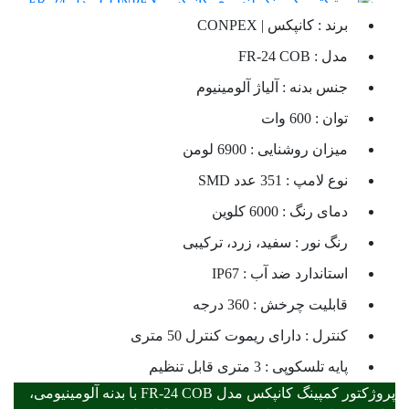
برند :
کانپکس | CONPEX
مدل :
FR-24 COB
جنس بدنه :
آلیاژ آلومینیوم
توان :
600 وات
میزان روشنایی :
6900 لومن
نوع لامپ :
351 عدد SMD
دمای رنگ :
6000 کلوین
رنگ نور :
سفید، زرد، ترکیبی
استاندارد ضد آب :
IP67
قابلیت چرخش :
360 درجه
کنترل :
دارای ریموت کنترل 50 متری
پایه تلسکوپی :
3 متری قابل تنظیم
پروژکتور کمپینگ کانپکس مدل FR-24 COB با بدنه آلومینیومی،