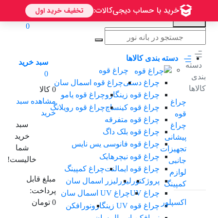
0
دسته بندی کالاها
سبد خرید
دسته
چراغ قوه
0
بندی
چراغ دستی
چراغ قوه اسمال سان
کالاها
0 کالا
چراغ قوه زینگارو
چراغ قوه یامو
مشاهده سبد
چراغ
چراغ قوه کینساچ
چراغ قوه رویلانگ
خرید
قوه
چراغ قوه متفرقه
سبد
چراغ
چراغ قوه بلک داگ
خرید
پیشانی
چراغ قوه فانوسی یس نایس
شما
تجهیزات
چراغ قوه نیچرهایک
خالیست!
جانبی
چراغ قوه ایمالنت
چراغ کمپینگ
لوازم
مبلغ قابل
پروژکتور
لیزر
لیزر اسمال سان
کمپینگ
پرداخت:
چراغ UV
چراغ UV اسمال سان
اکسپلور
0 تومان
چراغ قوه UV زینگارو
نورافکن
نورافکن اسمال سان