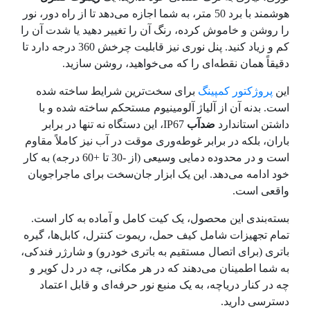
هوشمند با برد 50 متر، به شما اجازه می‌دهد تا از راه دور، نور
را روشن و خاموش کرده، رنگ آن را تغییر دهید یا شدت آن را
کم و زیاد کنید. پنل نوری نیز قابلیت چرخش 360 درجه دارد تا
دقیقاً همان نقطه‌ای را که می‌خواهید، روشن سازید.
این
پروژکتور کمپینگ
برای سخت‌ترین شرایط ساخته شده
است. بدنه آن از آلیاژ آلومینیوم مستحکم ساخته شده و با
داشتن استاندارد
ضدآب
IP67، این دستگاه نه تنها در برابر
باران، بلکه در برابر غوطه‌وری موقت در آب نیز کاملاً مقاوم
است و در محدوده دمایی وسیعی (از -30 تا +60 درجه) به کار
خود ادامه می‌دهد. این یک ابزار جان‌سخت برای ماجراجویان
واقعی است.
بسته‌بندی این محصول، یک کیت کامل و آماده به کار است.
تمام تجهیزات شامل کیف حمل، ریموت کنترل، کابل‌ها، گیره
باتری (برای اتصال مستقیم به باتری خودرو) و شارژر فندکی،
به شما اطمینان می‌دهند که در هر مکانی، چه در دل کویر و
چه در کنار دریاچه، به یک منبع نور حرفه‌ای و قابل اعتماد
دسترسی دارید.