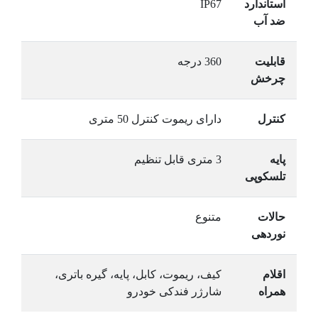
استاندارد
IP67
ضد آب
قابلیت
360 درجه
چرخش
کنترل
دارای ریموت کنترل 50 متری
پایه
3 متری قابل تنظیم
تلسکوپی
حالات
متنوع
نوردهی
اقلام
کیف، ریموت، کابل، پایه، گیره باتری،
همراه
شارژر فندکی خودرو