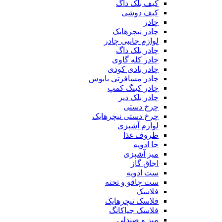
کیف بلک داگ
کیف دوشی
چادر
چادر نیچرهایک
لوازم جانبی چادر
چادر بلک داگ
چادر کله گاوی
چادر بادی کودی
چادر مسافرتی بابوس
چادر کینگ کمپ
چادر بلک دیر
چرخ دستی
چرخ دستی نیچرهایک
لوازم آشپزی
ظروف غذا
جا ادویه
میز آشپزی
اجاق گاز
ست ادویه
ست چاقو و تخته
فلاسک
فلاسک نیچرهایک
فلاسک جیاکانگ
میز و صندلی