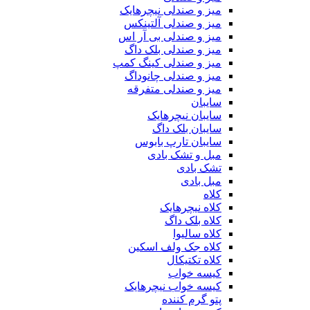
میز و صندلی نیچرهایک
میز و صندلی آلتینکس
میز و صندلی بی آر اس
میز و صندلی بلک داگ
میز و صندلی کینگ کمپ
میز و صندلی چانوداگ
میز و صندلی متفرقه
سایبان
سایبان نیچرهایک
سایبان بلک داگ
سایبان تارپ بابوس
مبل و تشک بادی
تشک بادی
مبل بادی
کلاه
کلاه نیچرهایک
کلاه بلک داگ
کلاه سالیوا
کلاه جک‌ ولف‌ اسکین
کلاه تکتیکال
کیسه خواب
کیسه خواب نیچرهایک
پتو گرم کننده