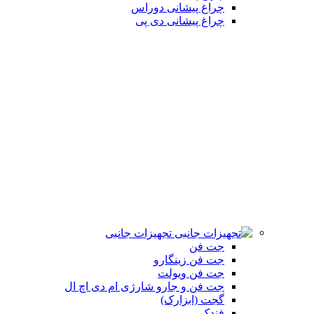
چراغ پیشانی دوراس
چراغ پیشانی دی پی
تجهیزات جانبی
جت فن
جت فن زینگارو
جت فن ویولت
جت فن و جارو شارژی ام دی اچ ال
گجت (ابزارک)
فندک