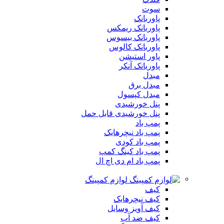
سوت
پاوربانک
پاوربانک ریمکس
پاوربانک بیسوس
پاوربانک کالوس
پاور استیشن
پاوربانک آنکر
مبدل
مبدل برق
مبدل کپسول
پنل خورشیدی
پنل خورشیدی قابل حمل
پمپ باد
پمپ باد نیچرهایک
پمپ باد کودی
پمپ باد کینگ کمپ
پمپ باد ام دی اچ ال
لوازم کمپینگ
کیف
کیف نیچرهایک
کیف آویز وسایل
کیف ضد آب