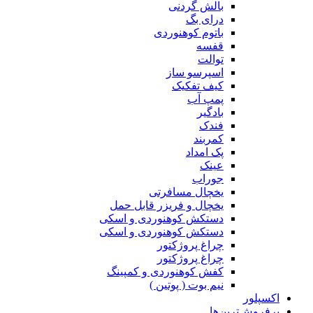
بالش گردنی
درای بگ
باتوم کوهنوردی
قفسه
توالت
اسپرسو ساز
کیف تفکیک
پمپ آب
بادگیر
فندک
کمربند
پک امداد
عینک
جوراب
یخچال مسافرتی
یخچال و فریزر قابل حمل
دستکش کوهنوردی و اسکی
دستکش کوهنوردی و اسکی
چراغ پروژکتور
چراغ پروژکتور
کفش کوهنوردی و کمپینگ
نیم بوت ( پوتین )
اکسپلور
پرفروش‌ترین‌ها