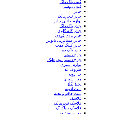
کیف بلک داگ
کیف دوشی
چادر
چادر نیچرهایک
لوازم جانبی چادر
چادر بلک داگ
چادر کله گاوی
چادر بادی کودی
چادر مسافرتی بابوس
چادر کینگ کمپ
چادر بلک دیر
چرخ دستی
چرخ دستی نیچرهایک
لوازم آشپزی
ظروف غذا
جا ادویه
میز آشپزی
اجاق گاز
ست ادویه
ست چاقو و تخته
فلاسک
فلاسک نیچرهایک
فلاسک جیاکانگ
میز و صندلی