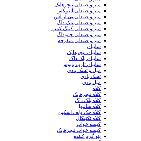
میز و صندلی نیچرهایک
میز و صندلی آلتینکس
میز و صندلی بی آر اس
میز و صندلی بلک داگ
میز و صندلی کینگ کمپ
میز و صندلی چانوداگ
میز و صندلی متفرقه
سایبان
سایبان نیچرهایک
سایبان بلک داگ
سایبان تارپ بابوس
مبل و تشک بادی
تشک بادی
مبل بادی
کلاه
کلاه نیچرهایک
کلاه بلک داگ
کلاه سالیوا
کلاه جک‌ ولف‌ اسکین
کلاه تکتیکال
کیسه خواب
کیسه خواب نیچرهایک
پتو گرم کننده