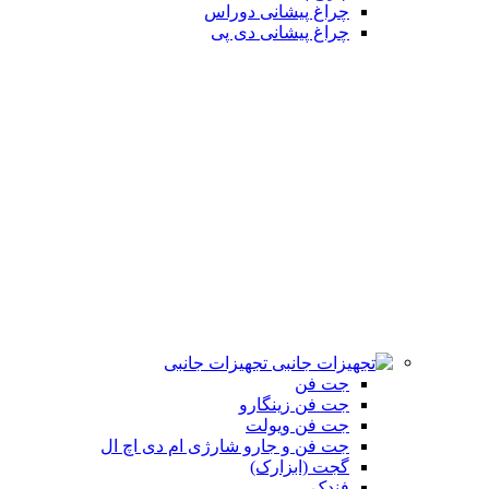
چراغ پیشانی دوراس
چراغ پیشانی دی پی
تجهیزات جانبی
جت فن
جت فن زینگارو
جت فن ویولت
جت فن و جارو شارژی ام دی اچ ال
گجت (ابزارک)
فندک