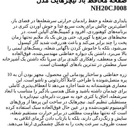
صفحه محافظ باد نیچرهایک مدل
NH20CJ008
پایداری شعله و حفظ راندمان حرارتی سرشعله‌ها در فضای باز،
اصلی‌ترین چالش برای پخت سریع غذا و جوش آوردن کتری در
برنامه‌های کوهنوردی، آفرود و کمپینگ‌های آلپاین است. در
محیط‌های مرتفع یا کویری، حتی وزش یک باد ملایم نه‌تنها زمان
پخت را چند برابر می‌کند و باعث هدررفت شدید گاز کپسول
می‌شود، بلکه با خاموش کردن ناگهانی شعله، ریسک‌های ایمنی را
بالا می‌برد. داشتن یک دیواره حفاظتی مهندسی‌شده، فوق‌العاده
سبک و منعطف، راهکاری کلیدی برای سرپا نگه داشتن یک آشپزخانه
سیار مطمئن در تندترین بادهای کوهستان است.
زره حفاظتی و ساختار پودمانی این محصول، مجهز بودن آن به 10
پره متصل‌شونده با طراحی کاملاً آکاردئونی و تاشو است. این
معماری هوشمندانه به شما اجازه می‌دهد تا انعطاف‌پذیری کاملی
برای چیدمان داشته باشید و شکل هندسی بادگیر را متناسب با ابعاد
سرشعله، اجاق یا کتری خود به صورت دایره‌ای، نیم‌دایره یا
مستطیلی تنظیم کنید. نیچرهایک در ساخت این پره‌ها از ورق‌های
آلومینیوم تقویت‌شده و در عین حال فوق‌العاده سبک استفاده کرده
است که نه‌تنها مقاومت مطلقی در برابر حرارت مستقیم شعله،
سایش و زنگ‌زدگی دارند، بلکه با بازتاب دادن گرمای اتلافی به
سمت ظروف، سرعت پخت را به شکل چشمگیری ارتقا می‌دهند.