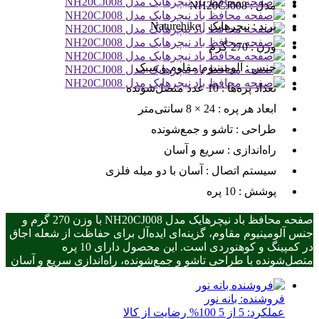
مدل :
NH20CJ008
برند :
نیچرهایک | Naturehike
وزن :
270 گرم
جنس :
آلومینیوم مقاوم و سبک
تعداد پره‌ها :
10 عدد متصل‌شونده
ابعاد هر پره :
24 × 8 سانتی‌متر
طراحی :
تاشو و جمع‌شونده
راه‌اندازی :
سریع و آسان
سیستم اتصال :
آسان با دو میله فلزی
پوشش :
10 پره
صفحه محافظ باد نیچرهایک مدل NH20CJ008 با وزن 270 گرم و
جنس آلومینیوم مقاوم، گزینه‌ای ایده‌آل برای حفاظت از شعله اجاق
در کمپینگ و کوهنوردی است. این محصول دارای 10 پره
متصل‌شونده با طراحی تاشو و جمع‌شونده، راه‌اندازی سریع و آسان
فروشنده:
بانه نور
عملکرد: 5 از 5
100% رضایت از کالا