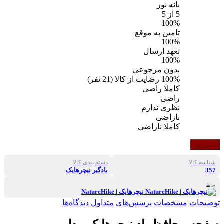
بانه نور
5
از 5
100%
تامین به موقع
100%
تعهد ارسال
100%
بدون مرجوعی
100%
رضایت از کالا
(
21
نفر)
کاملا راضی
راضی
نظری ندارم
ناراضی
کاملا ناراضی
ناموجود
شناسه کالا
دسته بندی کالا
357
بادگیر نیچرهایک
برند
نیچرهایک | NatureHike
توضیحات
مشخصات
پرسش‌های متداول
دیدگاه‌ها