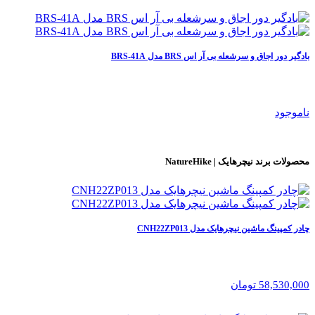
بادگیر دور اجاق و سرشعله بی آر اس BRS مدل BRS-41A
ناموجود
محصولات برند
نیچرهایک | NatureHike
چادر کمپینگ ماشین نیچرهایک مدل CNH22ZP013
58,530,000 تومان