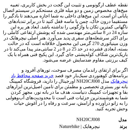
نقطه عطف ارگونومی و تثبیت این گجت در بخش کاربری، تعبیه
میخ‌های مخصوص زمین و دو میله فلزی مستحکم در سیستم اتصال
پایانی آن است. این میخ‌های داخلی به شما اجازه می‌دهند تا بادگیر را
مستقیماً درون خاک، چمن یا ماسه قفل کنید تا در برابر تندبادهای
ناگهانی کمترین تکان یا واژگونی را نداشته باشد. ابعاد هر پره این
سازه 24 در 8 سانتی‌متر مهندسی شده که پوشش ارتفاعی کاملی را
برای اکثر سرشعله‌های سفری پدید می‌آورد. هنر اصلی نیچرهایک در
وزن مینیاتوری 270 گرمی این محصول خلاقانه است که در حالت
بسته، ابعادی فشرده در حد 25 در 8 در 2 سانتی‌متر پیدا می‌کند تا در
باریک‌ترین شکاف کوله‌پشتی جای گیرد. این پکیج فنی همراه با یک
کیف برزنتی مقاوم ضدسایش عرضه می‌شود.
اگر برای ارتقای راندمان مصرف سوخت، تورهای آفرود و
برنامه‌های کوهنوردی سبک‌بار خود قصد
خرید صفحه محافظ باد
نیچرهایک
مدل NH20CJ008 اورجینال را دارید، فروشگاه کمپینگ
بانه نور بستری تخصصی و مطمئن برای تامین اصیل‌ترین ابزارهای
بقا و تجهیزات کمپینگ دنیاست. هدف ما در بانه نور، مجهز کردن
شما به هوشمندترین جزئیات فنی است تا محدودیت‌های آب‌وهوایی
را به زانو درآورده و آرامش، سرعت و رفاه را در آغوش حیات
وحش تجربه کنید.
NH20CJ008
مدل
برند
نیچرهایک | Naturehike