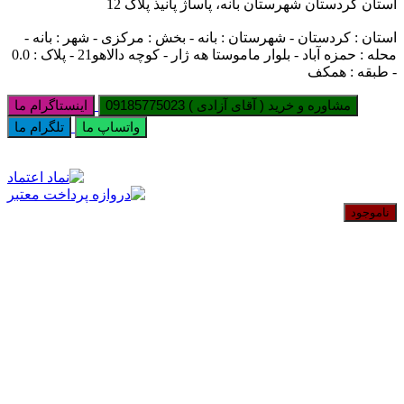
استان کردستان شهرستان بانه، پاساژ پانیذ پلاک 12
استان : کردستان - شهرستان : بانه - بخش : مرکزی - شهر : بانه -
محله : حمزه آباد - بلوار ماموستا هه ژار - کوچه دالاهو21 - پلاک : 0.0
- طبقه : همکف
مشاوره و خرید ( آقای آزادی ) 09185775023
اینستاگرام ما
واتساپ ما
تلگرام ما
ناموجود