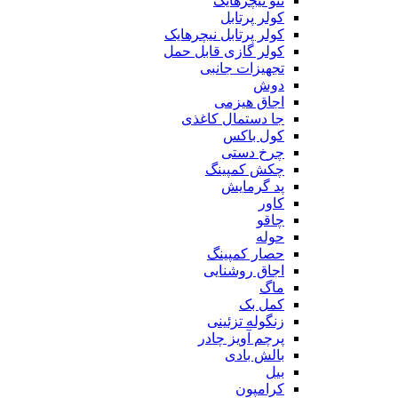
ننو نیچرهایک
کولر پرتابل
کولر پرتابل نیچرهایک
کولر گازی قابل حمل
تجهیزات جانبی
دوش
اجاق هیزمی
جا دستمال کاغذی
کول باکس
چرخ دستی
چکش کمپینگ
پد گرمایش
کاور
چاقو
حوله
حصار کمپینگ
اجاق روشنایی
ماگ
کمل بک
زنگوله تزئینی
پرچم آویز چادر
بالش بادی
بیل
کرامپون