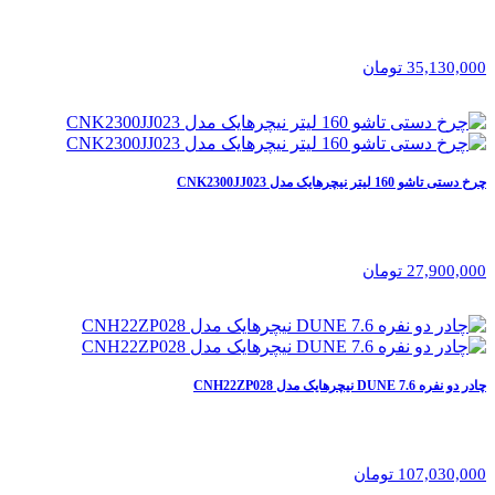
35,130,000 تومان
چرخ دستی تاشو 160 لیتر نیچرهایک مدل CNK2300JJ023
27,900,000 تومان
چادر دو نفره 7.6 DUNE نیچرهایک مدل CNH22ZP028
107,030,000 تومان