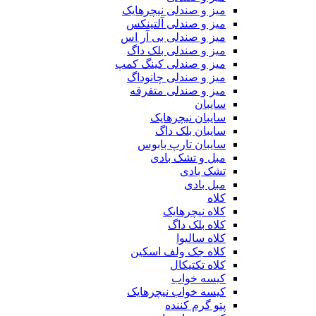
میز و صندلی نیچرهایک
میز و صندلی آلتینکس
میز و صندلی بی آر اس
میز و صندلی بلک داگ
میز و صندلی کینگ کمپ
میز و صندلی چانوداگ
میز و صندلی متفرقه
سایبان
سایبان نیچرهایک
سایبان بلک داگ
سایبان تارپ بابوس
مبل و تشک بادی
تشک بادی
مبل بادی
کلاه
کلاه نیچرهایک
کلاه بلک داگ
کلاه سالیوا
کلاه جک‌ ولف‌ اسکین
کلاه تکتیکال
کیسه خواب
کیسه خواب نیچرهایک
پتو گرم کننده