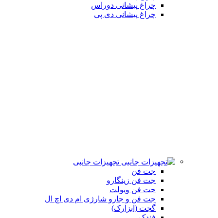
چراغ پیشانی دوراس
چراغ پیشانی دی پی
تجهیزات جانبی
جت فن
جت فن زینگارو
جت فن ویولت
جت فن و جارو شارژی ام دی اچ ال
گجت (ابزارک)
فندک