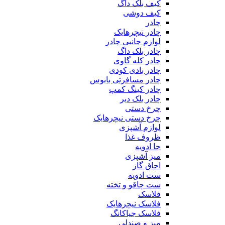
کیف بلک داگ
کیف دوشی
چادر
چادر نیچرهایک
لوازم جانبی چادر
چادر بلک داگ
چادر کله گاوی
چادر بادی کودی
چادر مسافرتی بابوس
چادر کینگ کمپ
چادر بلک دیر
چرخ دستی
چرخ دستی نیچرهایک
لوازم آشپزی
ظروف غذا
جا ادویه
میز آشپزی
اجاق گاز
ست ادویه
ست چاقو و تخته
فلاسک
فلاسک نیچرهایک
فلاسک جیاکانگ
میز و صندلی