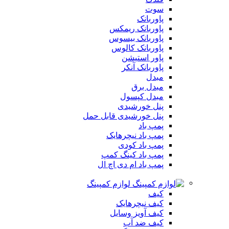
سوت
پاوربانک
پاوربانک ریمکس
پاوربانک بیسوس
پاوربانک کالوس
پاور استیشن
پاوربانک آنکر
مبدل
مبدل برق
مبدل کپسول
پنل خورشیدی
پنل خورشیدی قابل حمل
پمپ باد
پمپ باد نیچرهایک
پمپ باد کودی
پمپ باد کینگ کمپ
پمپ باد ام دی اچ ال
لوازم کمپینگ
کیف
کیف نیچرهایک
کیف آویز وسایل
کیف ضد آب