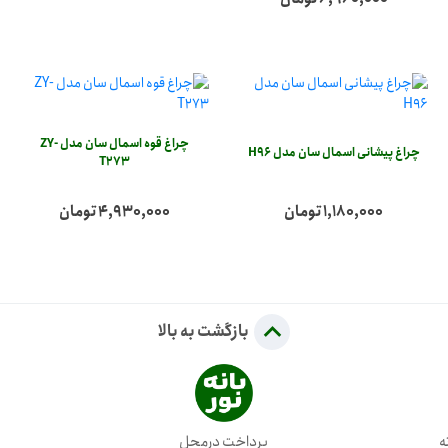
چراغ قوه اسمال سان مدل ZY-
چراغ پیشانی اسمال سان مدل H96
T273
1,180,000 تومان
4,930,000 تومان
بازگشت به بالا
پرداخت درمحل
ض