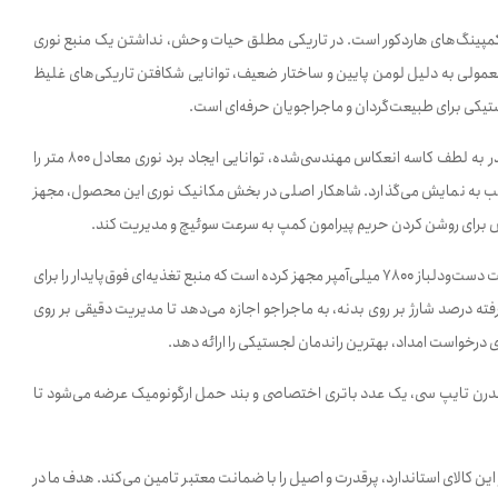
ود و کمپینگ‌های هاردکور است. در تاریکی مطلق حیات وحش، نداشتن یک منبع نوری
ی معمولی به دلیل لومن پایین و ساختار ضعیف، توانایی شکافتن تاریکی‌های غلیظ
تیکی برای طبیعت‌گردان و ماجراجویان حرفه‌ای است.
بستر ساختاری و هسته اپتیکال این چراغ قوه تخصصی، تکیه بر یک لامپ LED فوق‌العاده ارتقایافته با قدرت روشنایی خیره‌کننده 3200 لومن دارد. این پرتاب نوری مقتدر به لطف کاسه انعکاس مهندسی‌شده، توانایی ایجاد برد نوری معادل 800 متر را
فر شب به نمایش می‌گذارد. شاهکار اصلی در بخش مکانیک نوری این محصول، مجهز
 عریض برای روشن کردن حریم پیرامون کمپ به سرعت سوئیچ و مدیریت کند.
مهندسی انرژی و سیستم ناوبری کاربری، مزیت متمایز این ابزار در بخش مداومت عملیاتی است. اسمال سان این غول روشنایی را به یک باتری لیتیوم یون تخصصی با ظرفیت دست‌ودلباز 7800 میلی‌آمپر مجهز کرده است که منبع تغذیه‌ای فوق‌پایدار را برای
ا متناسب با سطح دیمر نوری داراست. تعبیه نشانگر پیشرفته درصد شارژ بر روی بدنه، به ماجراجو اجازه می‌دهد تا مدیریت دقیقی بر روی
ل مدرن تایپ سی، یک عدد باتری اختصاصی و بند حمل ارگونومیک عرضه می‌شود تا
 تجهیز کیت بقای خود قصد خرید چراغ قوه اسمال سان مدل ZY-T815 را دارید، پلتفرم آنلاین بانه نور این کالای استاندارد، پرقدرت و اصیل را با ضمانت معتبر تامین می‌کند. هدف ما در