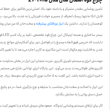
چراغ قوه اسمال سان مدل ZY-T815
تامین روشنایی مقتدر، متمرکز و با دامنه نفوذ بالا، اصلی‌ترین فاکتور برای حف
قابل اتکا نه‌تنها ریسک انحراف از مسیر و حوادث فیزیکی را به شدت بالا می‌برد
کوهستان را ندارند. داشتن یک
ابزار نورافکنی پیشرفته
و سخت‌جان که مرز میان روش
داراست که حریمی فوق‌العاده وسیع را در فواصل دور برای آشکارسازی موانع پدی
شدن به قابلیت زوم ماژولار است؛ این مکانیزم به کاربر اجازه می‌دهد تا با تغیی
ذخیره انرژی داشته باشد. این گجت به 5 حالت نوری کاربردی کم، متوسط، زیاد، چشمک‌زن سریع و چشمک‌زن آرام/SOS مجهز شده است تا در شرایط عادی و یا موقعیت‌های درخواست امداد، بهترین راندمان لجستیکی را ارائه دهد.
این ابزار با اصالت و سخت‌جان متناسب با سلیقه و نوع بارگیری شما، در دو پک
حمل دستی روانی را به نمایش بگذارد.