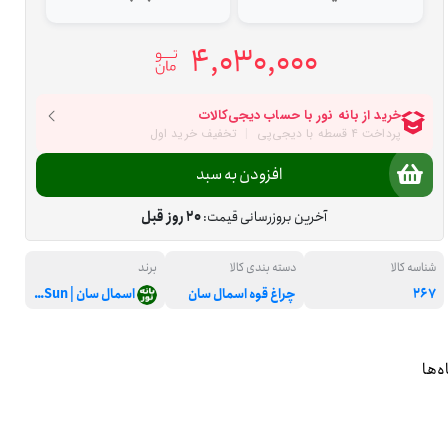
4,030,000
افزودن به سبد
آخرین بروزرسانی قیمت:
20 روز قبل
شناسه کالا
دسته بندی کالا
برند
267
چراغ قوه اسمال سان
اسمال سان | SmallSun
ه‌ها