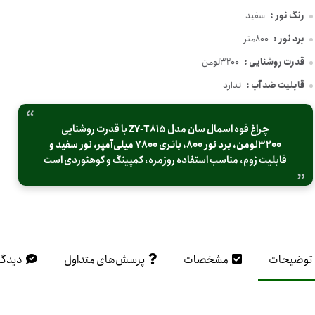
رنگ نور :
سفید
برد نور :
800متر
قدرت روشنایی :
3200لومن
قابلیت ضد آب :
ندارد
چراغ قوه اسمال سان مدل ZY-T815 با قدرت روشنایی
3200لومن، برد نور 800، باتری 7800 میلی‌آمپر، نور سفید و
قابلیت زوم، مناسب استفاده روزمره، کمپینگ و کوهنوردی است
توضیحات
مشخصات
پرسش‌های متداول
دیدگا