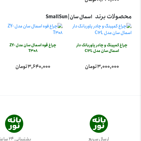
محصولات برند
اسمال سان | SmallSun
چراغ کمپینگ و چادر پاوربانک دار
چراغ قوه اسمال سان مدل ZY-
اسمال سان مدل C12L
T308
3,000,000 تومان
3,640,000 تومان
ارسال سریع
پشتیبانی 24 ساعته