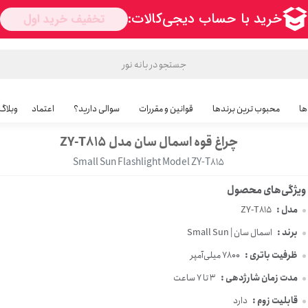
ها
محبوب ترین برندها
قوانین و مقررات
سوالی دارید؟
اعتماد
وبلاگ
چراغ قوه اسمال سان مدل ZY-T815
Small Sun Flashlight Model ZY-T815
مدل :
ZY-T815
برند :
اسمال سان | Small Sun
ظرفیت باتری :
7800 میلی‌آمپر
مدت زمان شارژدهی :
3 تا 7 ساعت
قابلیت زوم :
دارد