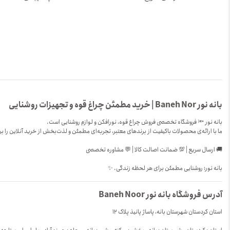
بانه نور Baneh Nor | خرید مطمئن چراغ قوه و تجهیزات روشنایی
بانه نور 🔦 فروشگاه تخصصی فروش چراغ قوه، نورافکن و لوازم روشنایی است.
ما با ارائه‌ی محصولات باکیفیت از برندهای معتبر، تجربه‌ای مطمئن و لذت‌بخش از خرید آنلاین را بر
🚚 ارسال سریع | 💯 ضمانت اصالت کالا | 💬 مشاوره تخصصی
بانه نور؛ روشنایی مطمئن برای هر لحظه زندگی. ✨
آدرس فروشگاه بانه نور Baneh Noor
استان کردستان شهرستان بانه، پاساژ پانیذ پلاک 12