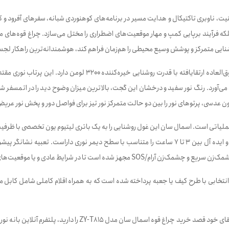
ظ امنیت، ناوبری تاکتیکال و هدایت مسیر در برنامه‌های کوهنوردی شبانه، سفرهای آفر
، بلکه فرآیند برپایی کمپ و مهار موقعیت‌های اضطراری را مختل می‌سازد. چراغ قوه‌ها
نایی متمرکز و پوشش وسیع محیطی را هم‌زمان فراهم کند، هوشمندانه‌ترین راهکار لجس
د می‌آورد. رنگ نور سفید و درخشان این گجت، بالاترین میزان وضوح دید را در اتمس
ر کانون عدسی، پرتوهای نور را بین دو حالت متمرکز نور تیز برای فواصل دور و پخش نور
کاربری‌های طولانی‌مدت پدید می‌آورد. این پایگاه انرژی توانایی شارژدهی مستمر و ایده آل بین 3 تا 7 ساعت ر
یج انتخابی با طرح کیف یا جعبه پرداخته شده است که به همراه اقلام کاملی شامل کاب
اگر برای ارتقای سیستم روشنایی اردوگاه، صعودهای سرعتی شبانه و یا