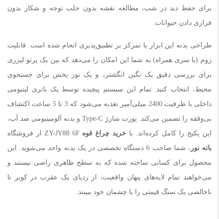
برای حفظ دید در شب، مطالعه نقشه بدون جلب توجه و شکار بدون
فراری دادن حیوانات.
طراحی بدنه این ابزار با تمرکز بر تطبیق‌پذیری انجام شده است. قابلیت
زوم (با سری همراه) به شما این امکان را می‌دهد که بین یک پرتو لیزری
برای بررسی دقیق یک نگین انگشتر، و یک نور پخش برای جستجوی
محیط، انتخاب کنید. تمام این سیستم پیچیده توسط یک باتری لیتیومی
داخلی با ظرفیت 2400 میلی‌آمپر تغذیه می‌شود که 3 تا 5 ساعت اکتشاف
بی‌وقفه را تضمین می‌کند. پورت شارژ Type-C و بدنه آلومینیومی ضد آب،
این پکیج را کامل کرده‌اند. با
خرید چراغ قوه
ZY-JY88 6F از فروشگاه
بانه نور
، شما صاحب 6 دستگاه تخصصی در یک بدنه واحد می‌شوید. این
محصول برای کسانی ساخته شده که به سطح ظاهری راضی نیستند و
می‌خواهند تمام لایه‌های پنهان واقعیت، از ردپای یک عقرب در کویر تا
ناخالصی یک سنگ قیمتی را با چشمان خود ببینند.