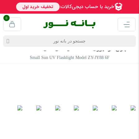
0
چراغ قوه یووی UV اسمال سان مدل ZY-JY88 6F
Small Sun UV Flashlight Model ZY-JY88 6F