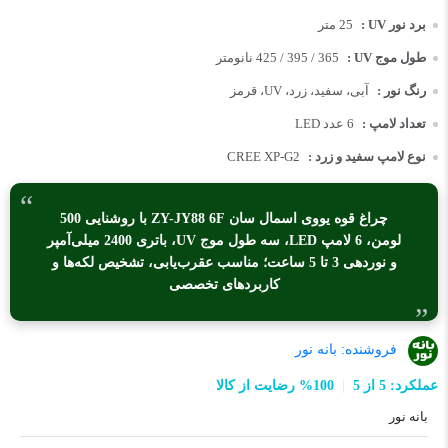
برد نور UV :
25 متر
طول موج UV :
365 / 395 / 425 نانومتر
رنگ نور :
آبی، سفید، زرد، UV، قرمز
تعداد لامپ :
6 عدد LED
نوع لامپ سفید و زرد :
CREE XP-G2
چراغ قوه یووی اسمال سان ZY-JY88 6F با روشنایی 500
لومن، 6 لامپ LED، سه طول موج UV، باتری 2400 میلی‌آمپر
و نوردهی 3 تا 5 ساعت؛ مناسب عقرب‌یابی، تشخیص لکه‌ها و
کاربردهای تخصصی
فروشنده:
بانه نور
عملکرد: 5 از 5
100% رضایت از کالا
بانه نور