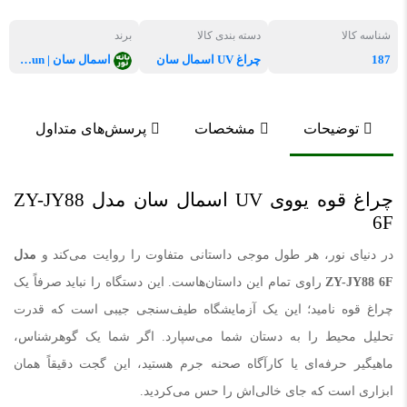
شناسه کالا
دسته بندی کالا
برند
187
چراغ UV اسمال سان
اسمال سان | SmallSun
توضیحات
مشخصات
پرسش‌های متداول
چراغ قوه یووی UV اسمال سان مدل ZY-JY88
6F
در دنیای نور، هر طول موجی داستانی متفاوت را روایت می‌کند و
مدل
ZY-JY88 6F
راوی تمام این داستان‌هاست. این دستگاه را نباید صرفاً یک
چراغ قوه نامید؛ این یک آزمایشگاه طیف‌سنجی جیبی است که قدرت
تحلیل محیط را به دستان شما می‌سپارد. اگر شما یک گوهرشناس،
ماهیگیر حرفه‌ای یا کارآگاه صحنه جرم هستید، این گجت دقیقاً همان
ابزاری است که جای خالی‌اش را حس می‌کردید.