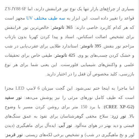
بسیاری از چراغ‌های بازار تنها یک نوع نور فرابنفش دارند، اما ZY-JY88 6F
قواعد را تغییر داده است. این ابزار به
سه طیف مختلف UV
مجهز است
که هر کدام کاربرد خاصی دارند:
365 نانومتر
: خالص‌ترین نور فرابنفش
برای تشخیص اصالت اسکناس، اسناد و پیدا کردن کهربا بدون بازتاب
مزاحم نور بنفش.
395 نانومتر
: استاندارد طلایی برای عقرب‌یابی در شب
و خشک کردن چسب‌های یو وی.
425 نانومتر
: طیفی خاص برای تحقیقات
علمی و واکنش‌های شیمیایی فلورسنت. این یعنی شما برای هر نوع
بازرسی، کلید مخصوص آن قفل را در اختیار دارید.
اما ماجرا به اینجا ختم نمی‌شود. این گجت میزبان 6 لامپ LED مجزا
است که طیف کامل نورهای مرئی را نیز پوشش می‌دهد:
نور سفید
(CREE XP-G2)
: با برد 150 متر برای روشن کردن مسیر با وضوح
بالا.
نور زرد
: سلاح مخفی گوهرشناسان برای نفوذ به عمق سنگ‌های
قیمتی و دید بهتر در هوای مه‌آلود.
نور آبی
: ایده‌آل برای ماهیگیری (دیدن
لور و نخ ماهیگیری در شب) و تشخیص برخی لکه‌های زیستی.
نور قرمز
: