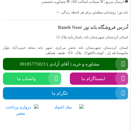
🚚 ارسال سریع | 💯 ضمانت اصالت کالا | 💬 مشاوره تخصصی
بانه نور؛ روشنایی مطمئن برای هر لحظه زندگی. ✨
آدرس فروشگاه بانه نور Baneh Noor
استان کردستان شهرستان بانه، پاساژ پانیذ پلاک 12
استان : کردستان - شهرستان : بانه - بخش : مرکزی - شهر : بانه - محله : حمزه آباد - بلوار
ماموستا هه ژار - کوچه دالاهو21 - پلاک : 0.0 - طبقه : همکف
مشاوره و خرید ( آقای آزادی ) 09185775023
اینستاگرام ما
واتساپ ما
تلگرام ما