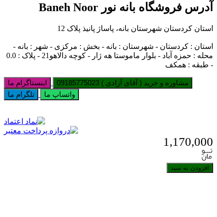
آدرس فروشگاه بانه نور Baneh Noor
استان کردستان شهرستان بانه، پاساژ پانیذ پلاک 12
استان : کردستان - شهرستان : بانه - بخش : مرکزی - شهر : بانه -
محله : حمزه آباد - بلوار ماموستا هه ژار - کوچه دالاهو21 - پلاک : 0.0
- طبقه : همکف
مشاوره و خرید ( آقای آزادی ) 09185775023
اینستاگرام ما
واتساپ ما
تلگرام ما
1,170,000
افزودن به سبد