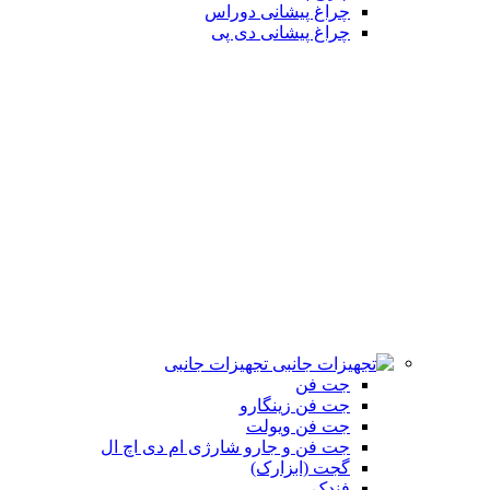
چراغ پیشانی دوراس
چراغ پیشانی دی پی
تجهیزات جانبی
جت فن
جت فن زینگارو
جت فن ویولت
جت فن و جارو شارژی ام دی اچ ال
گجت (ابزارک)
فندک