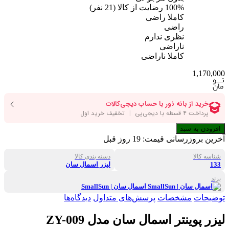
100%
رضایت از کالا
(
21
نفر)
کاملا راضی
راضی
نظری ندارم
ناراضی
کاملا ناراضی
1,170,000
افزودن به سبد
آخرین بروزرسانی قیمت:
19 روز قبل
شناسه کالا
دسته بندی کالا
133
لیزر اسمال سان
برند
اسمال سان | SmallSun
توضیحات
مشخصات
پرسش‌های متداول
دیدگاه‌ها
لیزر پوینتر اسمال سان مدل ZY-009