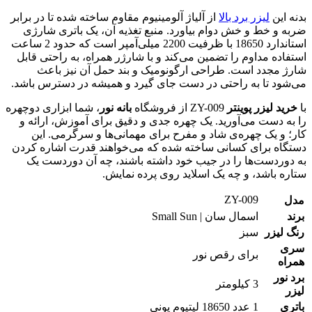
بدنه این
لیزر برد بالا
از آلیاژ آلومینیوم مقاوم ساخته شده تا در برابر
ضربه و خط و خش دوام بیاورد. منبع تغذیه آن، یک باتری شارژی
استاندارد 18650 با ظرفیت 2200 میلی‌آمپر است که حدود 2 ساعت
استفاده مداوم را تضمین می‌کند و با شارژر همراه، به راحتی قابل
شارژ مجدد است. طراحی ارگونومیک و بند حمل آن نیز باعث
می‌شود تا به راحتی در دست جای گیرد و همیشه در دسترس باشد.
با
خرید لیزر پوینتر
ZY-009 از فروشگاه
بانه نور
، شما ابزاری دوچهره
را به دست می‌آورید. یک چهره جدی و دقیق برای آموزش، ارائه و
کار؛ و یک چهره‌ی شاد و مفرح برای مهمانی‌ها و سرگرمی. این
دستگاه برای کسانی ساخته شده که می‌خواهند قدرت اشاره کردن
به دوردست‌ها را در جیب خود داشته باشند، چه آن دوردست یک
ستاره باشد، و چه یک اسلاید روی پرده نمایش.
ZY-009
مدل
برند
اسمال سان | Small Sun
رنگ لیزر
سبز
سری
برای رقص نور
همراه
برد نور
3 کیلومتر
لیزر
باتری
1 عدد 18650 لیتیوم یونی