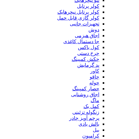
ننو نیچرهایک
کولر پرتابل
کولر پرتابل نیچرهایک
کولر گازی قابل حمل
تجهیزات جانبی
دوش
اجاق هیزمی
جا دستمال کاغذی
کول باکس
چرخ دستی
چکش کمپینگ
پد گرمایش
کاور
چاقو
حوله
حصار کمپینگ
اجاق روشنایی
ماگ
کمل بک
زنگوله تزئینی
پرچم آویز چادر
بالش بادی
بیل
کرامپون