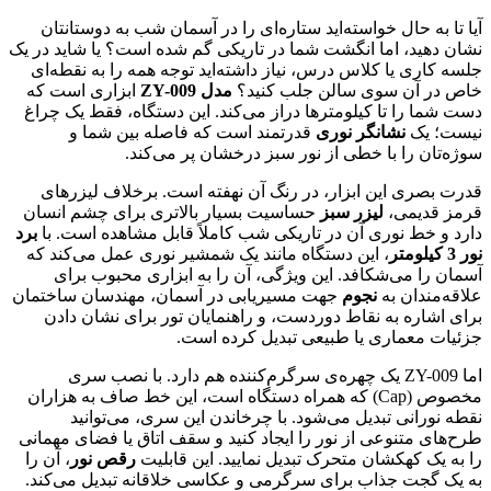
آیا تا به حال خواسته‌اید ستاره‌ای را در آسمان شب به دوستانتان
نشان دهید، اما انگشت شما در تاریکی گم شده است؟ یا شاید در یک
جلسه کاری یا کلاس درس، نیاز داشته‌اید توجه همه را به نقطه‌ای
خاص در آن سوی سالن جلب کنید؟
مدل ZY-009
ابزاری است که
دست شما را تا کیلومترها دراز می‌کند. این دستگاه، فقط یک چراغ
نیست؛ یک
نشانگر نوری
قدرتمند است که فاصله بین شما و
سوژه‌تان را با خطی از نور سبز درخشان پر می‌کند.
قدرت بصری این ابزار، در رنگ آن نهفته است. برخلاف لیزرهای
قرمز قدیمی،
لیزر سبز
حساسیت بسیار بالاتری برای چشم انسان
دارد و خط نوری آن در تاریکی شب کاملاً قابل مشاهده است. با
برد
نور 3 کیلومتر
، این دستگاه مانند یک شمشیر نوری عمل می‌کند که
آسمان را می‌شکافد. این ویژگی، آن را به ابزاری محبوب برای
علاقه‌مندان به
نجوم
جهت مسیریابی در آسمان، مهندسان ساختمان
برای اشاره به نقاط دوردست، و راهنمایان تور برای نشان دادن
جزئیات معماری یا طبیعی تبدیل کرده است.
اما ZY-009 یک چهره‌ی سرگرم‌کننده هم دارد. با نصب سری
مخصوص (Cap) که همراه دستگاه است، این خط صاف به هزاران
نقطه نورانی تبدیل می‌شود. با چرخاندن این سری، می‌توانید
طرح‌های متنوعی از نور را ایجاد کنید و سقف اتاق یا فضای مهمانی
را به یک کهکشان متحرک تبدیل نمایید. این قابلیت
رقص نور
، آن را
به یک گجت جذاب برای سرگرمی و عکاسی خلاقانه تبدیل می‌کند.