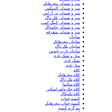
میز و صندلی نیچرهایک
میز و صندلی آلتینکس
میز و صندلی بی آر اس
میز و صندلی بلک داگ
میز و صندلی کینگ کمپ
میز و صندلی چانوداگ
میز و صندلی متفرقه
سایبان
سایبان نیچرهایک
سایبان بلک داگ
سایبان تارپ بابوس
مبل و تشک بادی
تشک بادی
مبل بادی
کلاه
کلاه نیچرهایک
کلاه بلک داگ
کلاه سالیوا
کلاه جک‌ ولف‌ اسکین
کلاه تکتیکال
کیسه خواب
کیسه خواب نیچرهایک
پتو گرم کننده