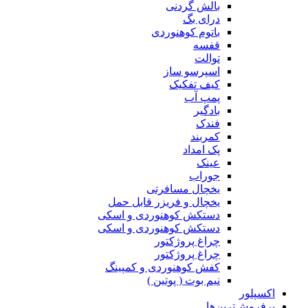
بالش گردنی
درای بگ
باتوم کوهنوردی
قفسه
توالت
اسپرسو ساز
کیف تفکیک
پمپ آب
بادگیر
فندک
کمربند
پک امداد
عینک
جوراب
یخچال مسافرتی
یخچال و فریزر قابل حمل
دستکش کوهنوردی و اسکی
دستکش کوهنوردی و اسکی
چراغ پروژکتور
چراغ پروژکتور
کفش کوهنوردی و کمپینگ
نیم بوت ( پوتین )
اکسپلور
پرفروش‌ترین‌ها