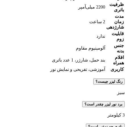
ظرفیت
2200 میلی‌آمپر
باتری
مدت
زمان
2 ساعت
شارژدهی
قابلیت
ندارد
زوم
جنس
آلومینیوم مقاوم
بدنه
اقلام
بند حمل، شارژر، 1 عدد باتری
همراه
کاربری
آموزشی، تفریحی و نمایش نور
رنگ لیزر چیست؟
سبز
برد نور لیزر چقدر است؟
3 کیلومتر
باتری چه نوعی است؟