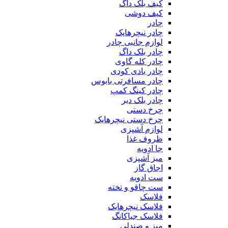
کیف بلک داگ
کیف دوشی
چادر
چادر نیچرهایک
لوازم جانبی چادر
چادر بلک داگ
چادر کله گاوی
چادر بادی کودی
چادر مسافرتی بابوس
چادر کینگ کمپ
چادر بلک دیر
چرخ دستی
چرخ دستی نیچرهایک
لوازم آشپزی
ظروف غذا
جا ادویه
میز آشپزی
اجاق گاز
ست ادویه
ست چاقو و تخته
فلاسک
فلاسک نیچرهایک
فلاسک جیاکانگ
میز و صندلی