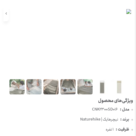
مدل :
CNK2300SD016
برند :
نیچرهایک | Naturehike
ظرفیت :
1 نفره