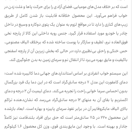
است که بر خلاف مدل‌های مومیایی، فضای آزادی را برای حرکت پاها و غلت زدن در
خواب فراهم می‌آورد. این محصول خلاقانه قابلیت باز شدن کامل از طریق
زیپ‌های کناری را دارد تا در مواقع لزوم به عنوان یک پتوی دوکاره و وسیع در داخل
چادر یا خودرو مورد استفاده قرار گیرد. جنس رویه داخلی این کالا از پارچه نخی
فوق‌العاده نرم، لطیف و سازگار با پوست ساخته شده که برخلاف الیاف مصنوعی،
حس خنکی و راحتی بی‌نظیری دارد؛ در حالی که بخش زیرین آن از پارچه اسفنجی
باکیفیت و عایق بهره می‌برد تا از انتقال نم و سرمای زمین به بدن جلوگیری کند.
این سیستم خواب انفرادی بر اساس استانداردهای جهانی دما کالیبره شده است؛
دمای کامفورت این مدل 7 درجه سانتی‌گراد است که در این دما یک فرد بزرگسال
بدون احساس سرما خوابی راحت را تجربه می‌کند. دمای لیمیت آن 2 درجه و دمای
اکستریم یا بقای آن به منهای 12 درجه سانتی‌گراد می‌رسد که نشان‌دهنده تراکم
بالای الیاف مایکروفایبر آن در برابر نفوذ سرمای پاییزه و بهاره است. ابعاد بازشده
این محصول 220 در 75 سانتی‌متر است که حتی برای افراد بلندقامت نیز کاملاً
جادار و بهینه است. با وجود این عایق‌بندی قوی، وزن کل محصول 1.6 کیلوگرم