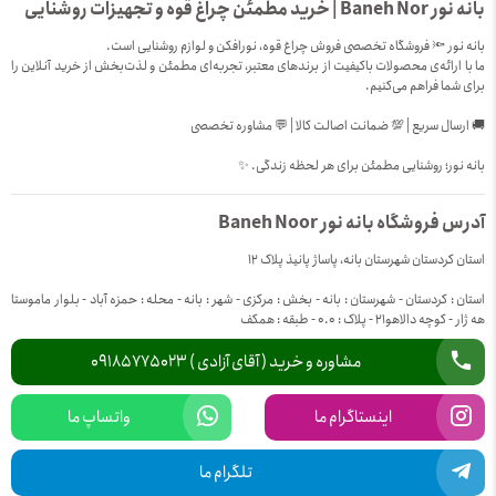
بانه نور Baneh Nor | خرید مطمئن چراغ قوه و تجهیزات روشنایی
بانه نور 🔦 فروشگاه تخصصی فروش چراغ قوه، نورافکن و لوازم روشنایی است.
ما با ارائه‌ی محصولات باکیفیت از برندهای معتبر، تجربه‌ای مطمئن و لذت‌بخش از خرید آنلاین را
برای شما فراهم می‌کنیم.
🚚 ارسال سریع | 💯 ضمانت اصالت کالا | 💬 مشاوره تخصصی
بانه نور؛ روشنایی مطمئن برای هر لحظه زندگی. ✨
آدرس فروشگاه بانه نور Baneh Noor
استان کردستان شهرستان بانه، پاساژ پانیذ پلاک 12
استان : کردستان - شهرستان : بانه - بخش : مرکزی - شهر : بانه - محله : حمزه آباد - بلوار ماموستا
هه ژار - کوچه دالاهو21 - پلاک : 0.0 - طبقه : همکف
مشاوره و خرید ( آقای آزادی ) 09185775023
اینستاگرام ما
واتساپ ما
تلگرام ما