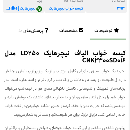
شناسه کالا
دسته بندی کالا
برند
393
کیسه خواب نیچرهایک
نیچرهایک | NatureHike
توضیحات
مشخصات
پرسش‌های متداول
کیسه خواب الیاف نیچرهایک LD250 مدل
CNK2300SD016
تجربه یک خواب عمیق و بازیابی کامل انرژی پس از یک روز پر از پیمایش و چالش
در دل طبیعت، وابسته به داشتن یک بستر گرم، نرم و استاندارد است. در
برنامه‌های کمپینگ و شب‌مانی، کاهش ناگهانی دمای هوا در نیمه‌شب می‌تواند
خواب شما را مختل کند و سلامتی‌تان را به خطر بیندازد. داشتن یک پوشش عایق و
مهندسی‌شده که حرارت بدن را حفظ کرده و حسی مشابه خوابیدن در تخت‌خواب
خانه را تداعی کند، مزیتی بزرگ برای هر طبیعت‌گرد و مسافر به شمار می‌رود.
برترین شاخص ساختاری این کیسه خواب حرفه‌ای، طراحی مستطیلی یا پاکتی آن