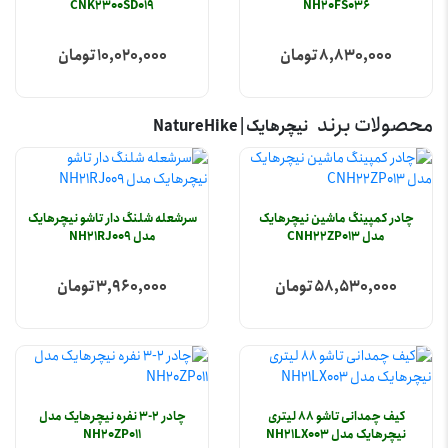
CNK2300SD019
NH20FS036
8,830,000 تومان
10,020,000 تومان
محصولات برند
نیچرهایک | NatureHike
چادر کمپینگ ماشین نیچرهایک
سرشعله شلنگ دار تاشو نیچرهایک
مدل CNH22ZP013
مدل NH21RJ009
58,530,000 تومان
3,960,000 تومان
کیف چمدانی تاشو 88 لیتری
چادر 2-3 نفره نیچرهایک مدل
نیچرهایک مدل NH21LX003
NH20ZP011