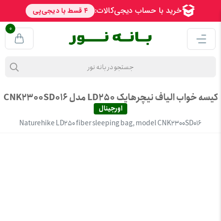
0
کیسه خواب الیاف نیچرهایک LD250 مدل CNK2300SD016
اورجینال
Naturehike LD250 fiber sleeping bag, model CNK2300SD016